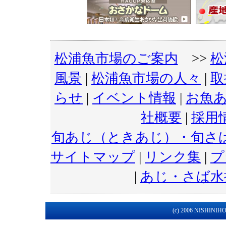
松浦魚市場のご案内
>>
松
風景
|
松浦魚市場の人々
|
取
らせ
|
イベント情報
|
お魚
社概要
|
採用
旬あじ（ときあじ）・旬さ
サイトマップ
|
リンク集
|
プ
|
あじ・さば水
(c) 2006 NISHINIHON 