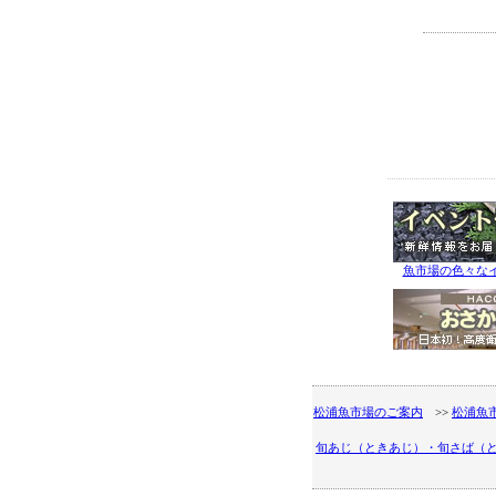
魚市場の色々な
松浦魚市場のご案内
>>
松浦魚
旬あじ（ときあじ）・旬さば（