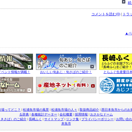
続
コメントを読む(0)
|
トラッ
▲ペ
イベント情報が満載！
おいしい旬あじ・旬さばのご紹介！
とらふぐ生産量日
市場ってどこ？
|
松浦魚市場の風景
|
松浦魚市場の人々
|
取扱商品紹介
|
西日本魚市からのお
る辞典
|
各種統計データー
|
会社概要
|
採用情報
|
おさかなドーム
ときさば）のご紹介
|
長崎ふく
|
サイトマップ
|
リンク集
|
プライバシーポリシー
|
お問い合
本魚市