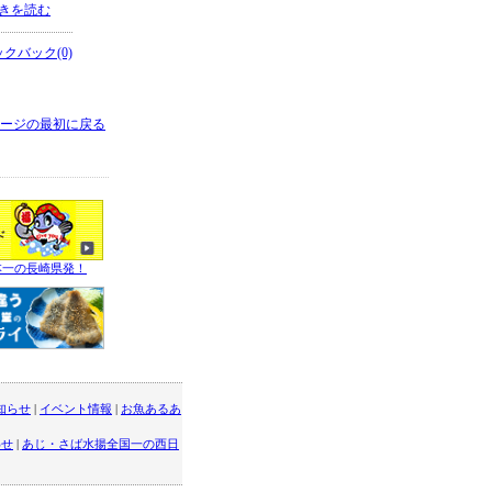
きを読む
クバック(0)
ージの最初に戻る
本一の長崎県発！
知らせ
|
イベント情報
|
お魚あるあ
わせ
|
あじ・さば水揚全国一の西日