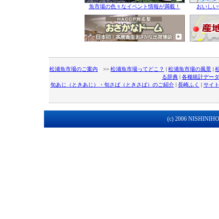
魚市場の色々なイベント情報が満載！
おいしい
松浦魚市場のご案内
>>
松浦魚市場ってどこ？
|
松浦魚市場の風景
|
る辞典
|
各種統計デー
旬あじ（ときあじ）・旬さば（ときさば）のご紹介
|
長崎ふく
|
サイ
(c) 2006 NISHINIHON 