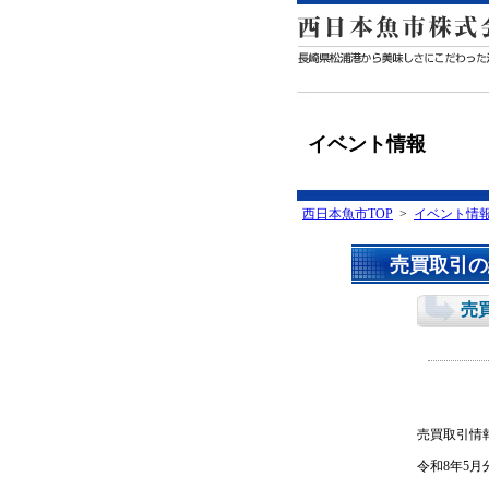
イベント情報
西日本魚市TOP
>
イベント情
売買取引の
売
売買取引情
令和8年5