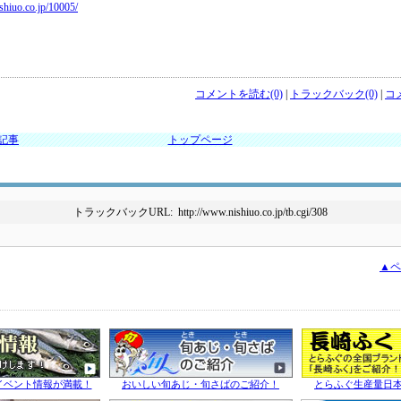
sh
iuo.co.jp/10005
/
コメントを読む(0)
|
トラックバック(0)
|
コ
の記事
トップページ
トラックバックURL: http://www.nishiuo.co.jp/tb.cgi/308
▲ペ
イベント情報が満載！
おいしい旬あじ・旬さばのご紹介！
とらふぐ生産量日