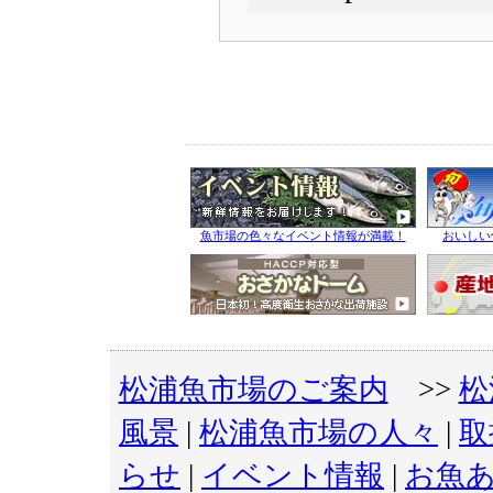
魚市場の色々なイベント情報が満載！
おいしい
松浦魚市場のご案内
>>
松
風景
|
松浦魚市場の人々
|
取
らせ
|
イベント情報
|
お魚