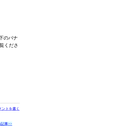
下のバナ
覧くださ
メントを書く
記事>>