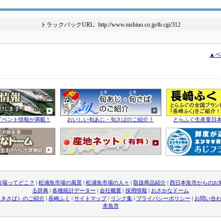
トラックバックURL: http://www.nishiuo.co.jp/tb.cgi/312
▲ペ
イベント情報が満載！
おいしい旬あじ・旬さばのご紹介！
とらふぐ生産量日
市場ってどこ？
|
松浦魚市場の風景
|
松浦魚市場の人々
|
取扱商品紹介
|
西日本魚市からのお
る辞典
|
各種統計データー
|
会社概要
|
採用情報
|
おさかなドーム
ときさば）のご紹介
|
長崎ふく
|
サイトマップ
|
リンク集
|
プライバシーポリシー
|
お問い合
本魚市