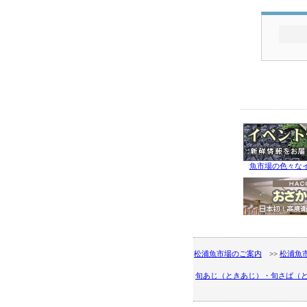
魚市場の色々な
松浦魚市場のご案内
>>
松浦魚
旬あじ（ときあじ）・旬さば（