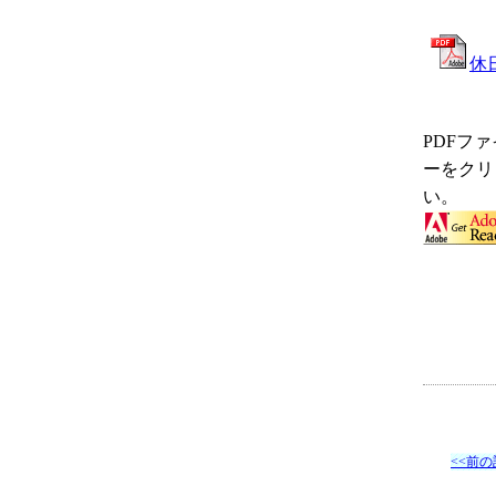
休日
PD
Fフ
ーをクリ
い。
<<前