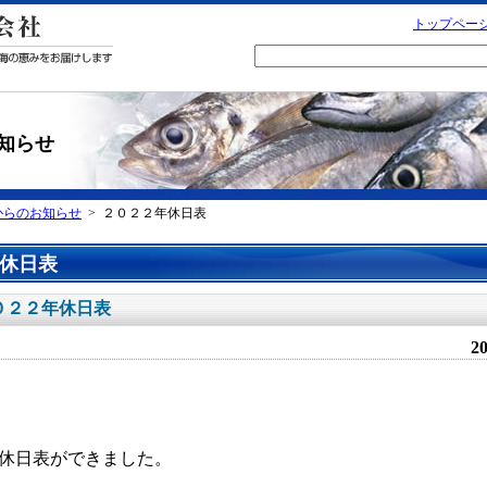
トップペー
知らせ
からのお知らせ
> ２０２２年休日表
休日表
０２２年休日表
20
年の休日表ができました。