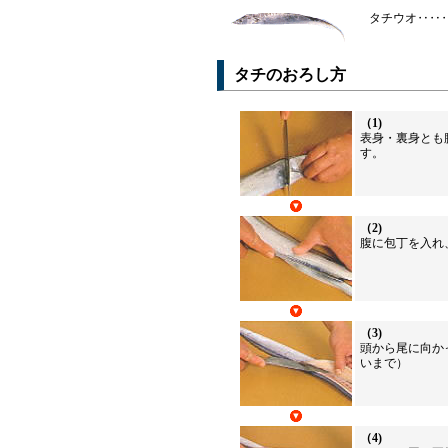
タチウオ‥‥
タチのおろし方
（1)
表身・裏身とも
す。
（2)
腹に包丁を入れ
（3)
頭から尾に向か
いまで）
（4)