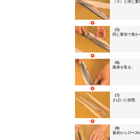
（３）と同じ要
（5)
同じ要領で尾か
（6)
腹身を取る。
（7)
さばいた状態。
（8)
最初から15〜