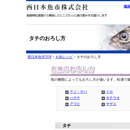
漁
タチのおろし方
西日本魚市TOP
>
お魚レシピ
> タチのおろし方
魚の種類によってもおろし方が違います。松浦で
アジ・サバ
イカ
ハマチ
タチウオ
アワビ
サザエ
タチ