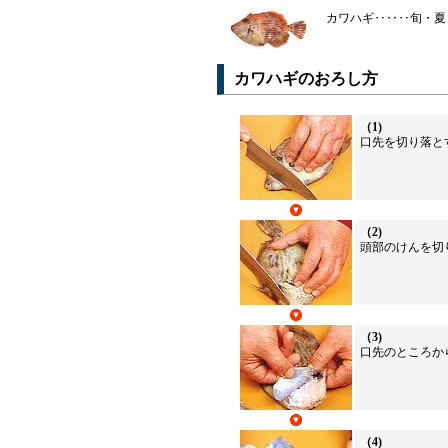
カワハギ‥‥‥旬・夏
カワハギのおろし方
（1)
口先を切り落と
（2)
頭部のけんを切
（3)
口先のところか
（4)