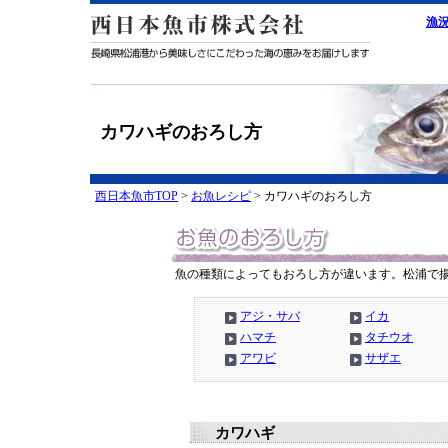
漁
カワハギのおろし方
西日本魚市TOP
>
お魚レシピ
> カワハギのおろし方
魚の種類によってもおろし方が違います。松浦で
アジ・サバ
イカ
ハマチ
タチウオ
アワビ
サザエ
カワハギ