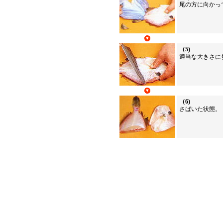
尾の方に向かっ
（5)
適当な大きさに
（6)
さばいた状態。