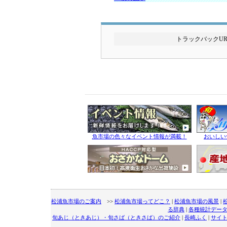
トラックバックURL: http
魚市場の色々なイベント情報が満載！
おいしい
松浦魚市場のご案内
>>
松浦魚市場ってどこ？
|
松浦魚市場の風景
|
る辞典
|
各種統計デー
旬あじ（ときあじ）・旬さば（ときさば）のご紹介
|
長崎ふく
|
サイ