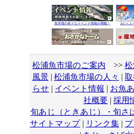
魚市場の色々なイベント情報が満載！
おいしい
松浦魚市場のご案内
>>
松
風景
|
松浦魚市場の人々
|
取
らせ
|
イベント情報
|
お魚
社概要
|
採用
旬あじ（ときあじ）・旬さ
サイトマップ
|
リンク集
|
プ