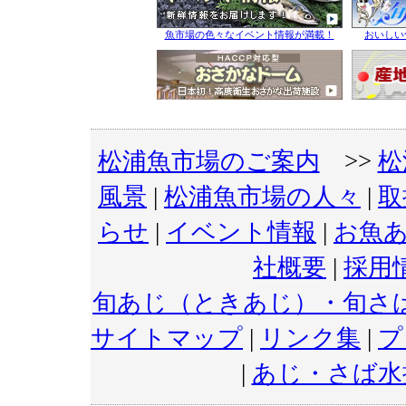
魚市場の色々なイベント情報が満載！
おいしい
松浦魚市場のご案内
>>
松
風景
|
松浦魚市場の人々
|
取
らせ
|
イベント情報
|
お魚
社概要
|
採用
旬あじ（ときあじ）・旬さ
サイトマップ
|
リンク集
|
プ
|
あじ・さば水