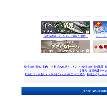
魚市場の色々なイベント情報が満載！
おいしい
松浦魚市場のご案内
>>
松浦魚市場ってどこ？
|
松浦魚市場の風景
|
る辞典
|
各種統計デー
旬あじ（ときあじ）・旬さば（ときさば）のご紹介
|
長崎ふく
|
サイ
(c) 2006 NISHINIHON 