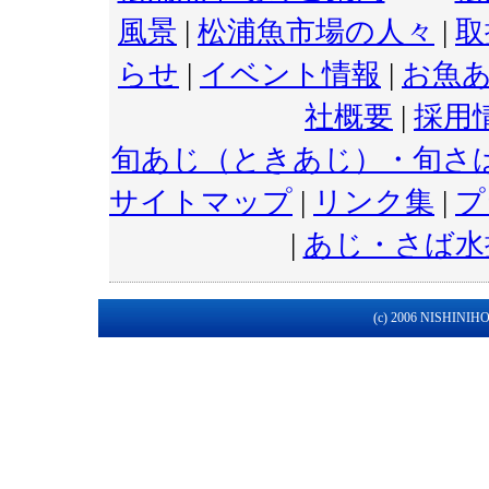
風景
|
松浦魚市場の人々
|
取
らせ
|
イベント情報
|
お魚
社概要
|
採用
旬あじ（ときあじ）・旬さ
サイトマップ
|
リンク集
|
プ
|
あじ・さば水
(c) 2006 NISHINIHON 