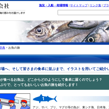
漁況・入船・相場情報
|
サイトマップ
|
リンク集
|
プラ
辞典
> お魚の旅
市場へ、そして皆さまの食卓に並ぶまで、イラストを用いてご紹介
が食べるお魚は、どこからどのようにして食卓に届くのでしょう？
ぷりで、とってもおいしいお魚の旅を紹介します！
アジ、サバ、ブリ、マグロ等の魚が、東シナ海、日本海、