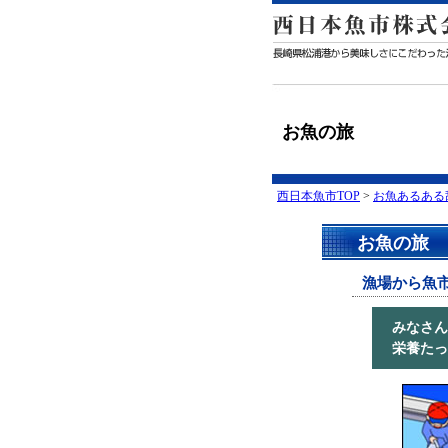
お魚の旅
西日本魚市TOP
>
お魚あるある
お魚の旅
漁場から魚
みなさん
栄養たっ