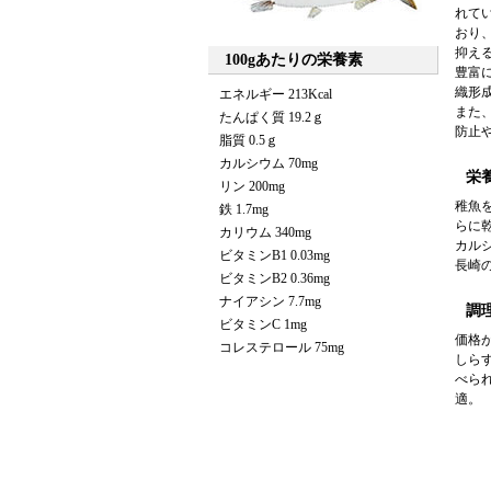
れて
おり
抑え
100gあたりの栄養素
豊富
織形
エネルギー 213Kcal
また
たんぱく質 19.2ｇ
防止
脂質 0.5ｇ
カルシウム 70mg
栄
リン 200mg
稚魚
鉄 1.7mg
らに
カリウム 340mg
カル
ビタミンB1 0.03mg
長崎
ビタミンB2 0.36mg
ナイアシン 7.7mg
調
ビタミンC 1mg
価格
コレステロール 75mg
しら
べら
適。