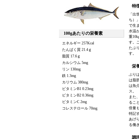
特
「出
ち）
で生
水温
100gあたりの栄養素
重1
す。
エネルギー 257Kcal
たぶ
たんぱく質 21.4ｇ
す。
脂質 17.6ｇ
カルシウム 5mg
栄
リン 130mg
ぶり
鉄 1.3mg
は脂
カリウム 380mg
は魚
ビタミンB1 0.23mg
ス。
ビタミンB2 0.36mg
また
ビタミンC 2mg
るこ
倍量
コレステロール 70mg
特記
あげ
る働
調