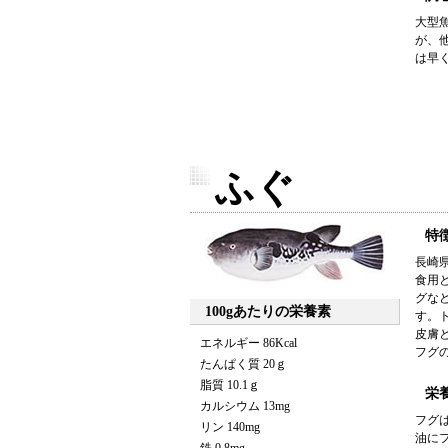
大型
が、
は早
ふぐ
特
長崎
食用
グな
100gあたりの栄養素
す。
皮膚
エネルギー 86Kcal
フグ
たんぱく質 20ｇ
脂質 10.1ｇ
栄
カルシウム 13mg
フグ
リン 140mg
油に