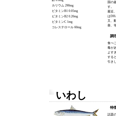
鉄 0.8mg
国の
カリウム 290mg
す。
ビタミンB1 0.05mg
最近
はD
ビタミンB2 0.20mg
又、
ビタミンC 1mg
善、
コレステロール 60mg
調
食べ
毒が
よす
する
引き
いわし
特
話題の