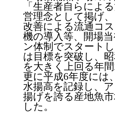
「生産者自らによる
営理念として掲げ、
改善による流通コス
機の導入等、開場当
ン体制でスタートし
は目標を突破し、昭
を大きく上回る年間
更に平成6年度には
水揚高を記録し、ア
揚げを誇る産地魚市
した。