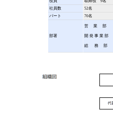
役員
取締役 9名 
社員数
52名
パート
70名
営 業 部
部署
開 発 事 業 部
総 務 部