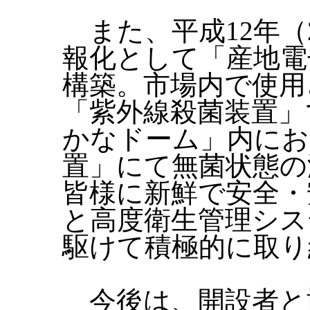
また、平成12年（2
報化として「産地電
構築。市場内で使用
「紫外線殺菌装置」
かなドーム」内にお
置」にて無菌状態の
皆様に新鮮で安全・
と高度衛生管理シス
駆けて積極的に取り
今後は、開設者と